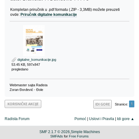
Kompletan priručnik u .pdf formatu (.ZIP - 3,3MB) možete preuzeti
ovde:
Priručnik digitalne komunikacije
digitalne_komunikacije.jpg
53.45 KB, 597x847
pregledano
Webmaster sajta Radista
Zoran Đorđević - Đole
1
KORISNIČKE AKCIJE
IDI GORE
Stranice
Radista Forum
Pomoć
|
Uslovi i Pravila
|
Idi gore ▲
SMF 2.1.7 © 2026
,
Simple Machines
SMFAds
for
Free Forums