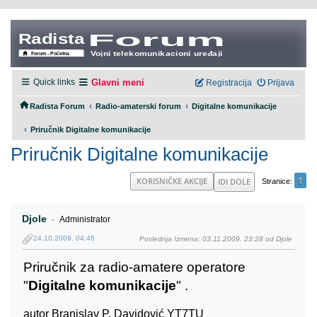
Quick links
Glavni meni
Registracija
Prijava
‹
‹
Radista Forum
Radio-amaterski forum
Digitalne komunikacije
‹
Priručnik Digitalne komunikacije
Priručnik Digitalne komunikacije
1
KORISNIČKE AKCIJE
IDI DOLE
Stranice
Djole
Administrator
24.10.2009. 04:46
Poslednja Izmena
: 03.11.2009. 23:28 od Djole
Priručnik za radio-amatere operatore
"
Digitalne komunikacije
" .
autor Branislav P. Davidović YT7TU