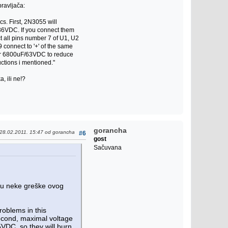
pravljača:
s. First, 2N3055 will
 36VDC. If you connect them
ct all pins number 7 of U1, U2
 connect to '+' of the same
 or 6800uF/63VDC to reduce
ructions i mentioned."
, ili ne!?
gorancha
 28.02.2011. 15:47 od gorancha
#6
gost
Sačuvana
aju neke greške ovog
roblems in this
Second, maximal voltage
5VDC, so they will burn