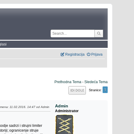
lasi
Registracija
Prijava
Prethodna Tema
-
Sledeća Tema
1
IDI DOLE
Stranice
Admin
Izmena
: 11.02.2016. 14:47 od Admin
Administrator
je sadrzi i strujni limiter
oriji; ogranicenje struje