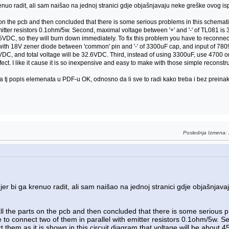
renuo radit, ali sam naišao na jednoj stranici gdje objašnjavaju neke greške ovog is
 on the pcb and then concluded that there is some serious problems in this schematic
mitter resistors 0.1ohm/5w. Second, maximal voltage between '+' and '-' of TL081 is
t 45VDC, so they will burn down immediately. To fix this problem you have to reconne
with 18V zener diode between 'common' pin and '-' of 3300uF cap, and input of 7809
VDC, and total voltage will be 32.6VDC. Third, instead of using 3300uF, use 4700
erfect. I like it cause it is so inexpensive and easy to make with those simple reconst
 tj popis elemenata u PDF-u OK, odnosno da li sve to radi kako treba i bez preinaka
Poslednja Izmena
:
jer bi ga krenuo radit, ali sam naišao na jednoj stranici gdje objašnjav
ll the parts on the pcb and then concluded that there is some serious p
e to connect two of them in parallel with emitter resistors 0.1ohm/5w. 
 them as it is shown in this circuit diagram that voltage will be about 4