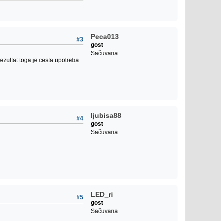
Peca013
#3
gost
Sačuvana
rezultat toga je cesta upotreba
ljubisa88
#4
gost
Sačuvana
LED_ri
#5
gost
Sačuvana