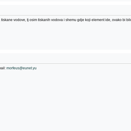
tiskane vodove, tj osim tiskanih vodova i shemu gdje koji element ide, ovako bi bil
ail:
morfeus@eunet.yu