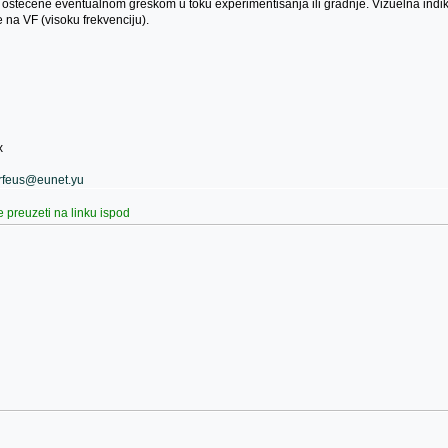
ostecene eventualnom greskom u toku experimentisanja ili gradnje. Vizuelna indikac
e na VF (visoku frekvenciju).
x
rfeus@eunet.yu
 preuzeti na linku ispod