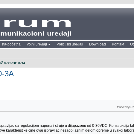
ista-početna
Vojni uređaji
Policijski uređaji
Download
Kontakt
Og
ljač 0-30VDC 0-3A
0-3A
Poslednja 
ispravljac sa regulacijom napona i struje u dijapazonu od 0-30VDC. Konstrukcija takod
Ove karakteristike cine ovaj ispravljac nezaobilaznim delom opreme u svakoj laborat