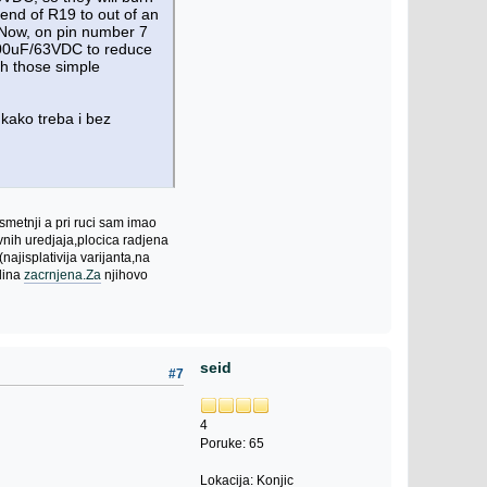
end of R19 to out of an
 Now, on pin number 7
6800uF/63VDC to reduce
ith those simple
kako treba i bez
smetnji a pri ruci sam imao
avnih uredjaja,plocica radjena
ajisplativija varijanta,na
dina
zacrnjena.Za
njihovo
seid
#7
4
Poruke: 65
Lokacija: Konjic