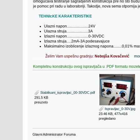
omogucava testiranje sagradjenih konstrukcija pre no sto budu 
je pomoc pri radu u laboratoriji. Takodje, nova sema otpornija j
TEHNIcKE KARAKTERISTIKE
Ulazni napon.......................24V
Ulazna struja.......................3A
Izlazni napon.......................0-30VDC
Izlazna struja.....2mA-3A podesavajuce
Maksimalno izoblicenje izlaznog napona.........0,01% ma
Želim Vam uspešnu gradnju:
Nebojša Kovačević
mo
Kompletnu konstrukciju ovog ispravljača u .PDF formatu mozete
Stabilisani_ispravljac_00-30VDC.pdf
291.5 KB
preuzeto
Ispravljac_0-30V.jpg
23.46 KB, 477x416
pregledano
Glavni Administrator Foruma