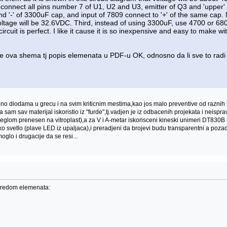
econnect all pins number 7 of U1, U2 and U3, emitter of Q3 and 'upper' 
 '-' of 3300uF cap, and input of 7809 connect to '+' of the same cap.
oltage will be 32.6VDC. Third, instead of using 3300uF, use 4700 or 
ircuit is perfect. I like it cause it is so inexpensive and easy to make w
je ova shema tj popis elemenata u PDF-u OK, odnosno da li sve to radi 
lno diodama u grecu i na svim kriticnim mestima,kao jos malo preventive od raznih 
a sam sav materijal iskoristio iz "furde",tj.vadjen je iz odbacenih projekata i neispr
om prenesen na vitroplast),a za V i A-metar iskorisceni kineski unimeri DT830B (n
svetlo (plave LED iz upaljaca),i preradjeni da brojevi budu transparentni a poza
oglo i drugacije da se resi...
oredom elemenata: