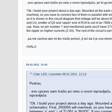
..evo upravo sam tražio po netu o ovom ispravljaču, jer bi ga k
"Ok. I bulid your project about a day ago. Mounted all the parts
overheat, so you have to connect two of them in parallel with e
as it is shown in this circuit diagram that voltage will be abou
and U3, emitter of Q3 and 'upper' end of R19 to out of an 7809 
cap. Now, on pin number 7 and mentioned parts you'll have 27
the ripple on higher currents (2-3A). The rest of the circuit is p
..pa me zanima ako mi tko može pomoć, tj reć da li je ova shema
HVALA
28.02.2011. 15:43
Citat: LED_ri poslato 08.01.2011. 12:12
Podrav,
..evo upravo sam tražio po netu o ovom ispravljaču, 
ispravljača:
"Ok. I bulid your project about a day ago. Mounted a
schematics. First, 2N3055 will overheat, so you hav
between '+' and '-' of TL081 is 36VDC. If you connect