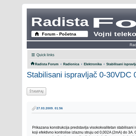
Rad
Quick links
‹
‹
‹
Radista Forum
Radionica
Elektronika
Stabilisani isprav
Stabilisani ispravljač 0-30VDC 
ŠTAMPAJ
27.03.2009. 01:56
Prikazana konstrukcija predstavlja visokokvalitetan stabilisani 
koji efektivno kontrolise izlaznu struju od 0,002A (2mA) do 3A. 