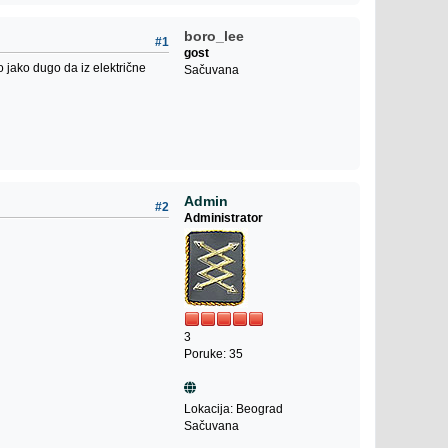
boro_lee
#1
gost
o jako dugo da iz električne
Sačuvana
Admin
#2
Administrator
3
Poruke: 35
Lokacija: Beograd
Sačuvana