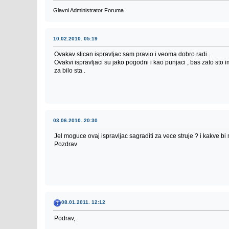
Glavni Administrator Foruma
10.02.2010. 05:19
Ovakav slican ispravljac sam pravio i veoma dobro radi .
Ovakvi ispravljaci su jako pogodni i kao punjaci , bas zato sto im
za bilo sta .
03.06.2010. 20:30
Jel moguce ovaj ispravljac sagraditi za vece struje ? i kakve bi
Pozdrav
08.01.2011. 12:12
Podrav,