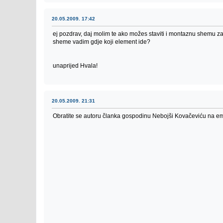
20.05.2009. 17:42
ej pozdrav, daj molim te ako možes staviti i montaznu shemu za 
sheme vadim gdje koji element ide?
unaprijed Hvala!
20.05.2009. 21:31
Obratite se autoru članka gospodinu Nebojši Kovačeviću na em