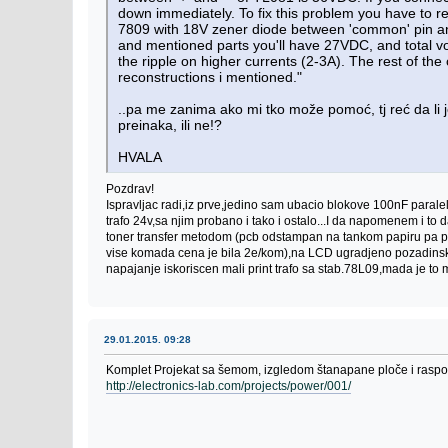
down immediately. To fix this problem you have to r
7809 with 18V zener diode between 'common' pin and
and mentioned parts you'll have 27VDC, and total v
the ripple on higher currents (2-3A). The rest of the c
reconstructions i mentioned."
..pa me zanima ako mi tko može pomoć, tj reć da li 
preinaka, ili ne!?
HVALA
Pozdrav!
Ispravljac radi,iz prve,jedino sam ubacio blokove 100nF parale
trafo 24v,sa njim probano i tako i ostalo...I da napomenem i to d
toner transfer metodom (pcb odstampan na tankom papiru pa pegl
vise komada cena je bila 2e/kom),na LCD ugradjeno pozadinsko 
napajanje iskoriscen mali print trafo sa stab.78L09,mada je to m
29.01.2015. 09:28
Komplet Projekat sa šemom, izgledom štanapane ploče i rasp
http://electronics-lab.com/projects/power/001/