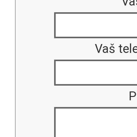
Va
Vaš tele
P